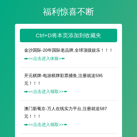
福利惊喜不断
Ctrl+D将本页添加到收藏夹
金沙国际-20年国际老品牌,全球顶级娱乐！！！
➡️<<点击进入体验>⬅️
开元棋牌-电游棋牌彩票捕鱼,注册就送595
元！！！
➡️<<点击进入领取>>⬅️
澳门新葡京-万人在线实力平台,注册就送587
元！！！
➡️<<点击进入领取>>⬅️